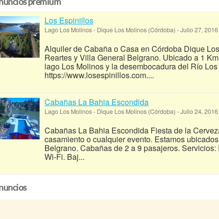
nuncios premium
Los Espinillos
Lago Los Molinos
-
Dique Los Molinos (Córdoba)
-
Julio 27, 201
Alquiler de Cabaña o Casa en Córdoba Dique Los
Reartes y Villa General Belgrano. Ubicado a 1 Km. d
lago Los Molinos y la desembocadura del Río Los 
https://www.losespinillos.com....
Cabañas La Bahia Escondida
Lago Los Molinos
-
Dique Los Molinos (Córdoba)
-
Julio 24, 201
Cabañas La Bahia Escondida Fiesta de la Cerveza 
casamiento o cualquier evento. Estamos ubicados 
Belgrano. Cabañas de 2 a 9 pasajeros. Servicios:
Wi-Fi. Baj...
nuncios