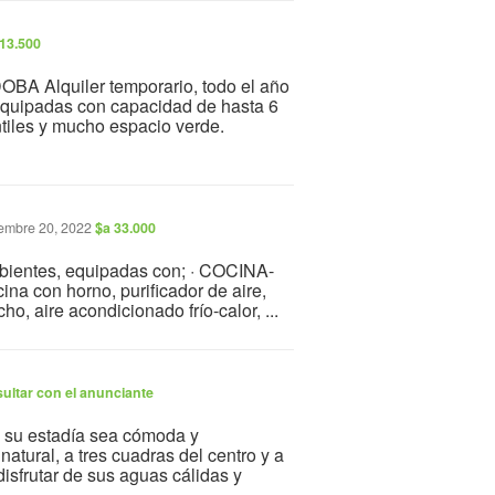
 13.500
lquiler temporario, todo el año
equipadas con capacidad de hasta 6
tiles y mucho espacio verde.
embre 20, 2022
$a 33.000
bientes, equipadas con; · COCINA-
a con horno, purificador de aire,
cho, aire acondicionado frío-calor, ...
ultar con el anunciante
 su estadía sea cómoda y
atural, a tres cuadras del centro y a
isfrutar de sus aguas cálidas y