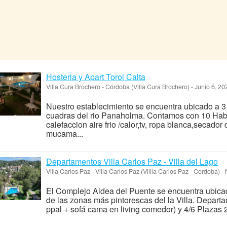
Hosteria y Apart Torol Calta
Villa Cura Brochero
-
Córdoba (Villa Cura Brochero)
-
Junio 6, 2
Nuestro establecimiento se encuentra ubicado a 3 
cuadras del rio Panaholma. Contamos con 10 Habi
calefaccion aire frio /calor,tv, ropa blanca,secador 
mucama...
Departamentos Villa Carlos Paz - Villa del Lago
Villa Carlos Paz
-
Villa Carlos Paz (Villla Carlos Paz - Cordoba)
-
N
El Complejo Aldea del Puente se encuentra ubicad
de las zonas más pintorescas del la Villa. Depart
ppal + sofá cama en living comedor) y 4/6 Plazas 2