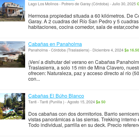
Lago Los Molinos
-
Potrero de Garay (Córdoba)
-
Julio 30, 2025
G
Hermosa propiedad situada a 60 kilómetros. De C
Garay. A 2 cuadras del Río San Pedro y 5 cuadras
habitaciones, cocina comedor, sala de estar,cochera
Cabañas en Panaholma
Panaholma
-
Córdoba (Traslasierra)
-
Diciembre 4, 2024
$a 16.5
¡Vení a disfrutar del verano en Cabañas Panaholm
Traslasierra, a solo 15 min de Mina Clavero, nues
ofrecen: Naturaleza, paz y acceso directo al río 
con...
Cabañas El Búho Blanco
Tanti
-
Tanti (Punilla )
-
Agosto 15, 2024
$a 50
Dos cabañas con dos dormitorios. Barrio semicerrad
vistas panorámicas a las sierras. Trekking interno
Todo individual, parrilla en su deck. Precio refere