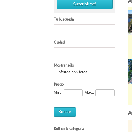
A
Suscribirme!
Tu búsqueda
Ciudad
Mostrar sólo
ofertas con fotos
Precio
Mín..
Máx..
Buscar
A
Refinar la categoría