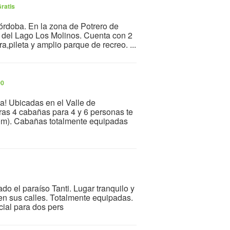
ratis
órdoba. En la zona de Potrero de
 del Lago Los Molinos. Cuenta con 2
,pileta y amplio parque de recreo. ...
00
a! Ubicadas en el Valle de
tras 4 cabañas para 4 y 6 personas te
(50m). Cabañas totalmente equipadas
o el paraíso Tanti. Lugar tranquilo y
 en sus calles. Totalmente equipadas.
ncial para dos pers