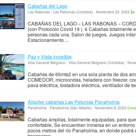
Cabañas del Lago
Las Rabonas
-
Las Rabonas (Córdoba)
-
Noviembre 22, 2022
$a
CABAÑAS DEL LAGO – LAS RABONAS – CORDOBA A
(con Protocolo Covid 19 ). 6 Cabañas totalmente 
personas cada una. Salon de juegos. Juegos infan
Estacionamiento ...
Paz y Vista increíble
Villa General Belgrano
-
Villa General Belgrano (Córdoba)
-
Novi
Cabañas de 65mts2 en una sola planta de dos am
COMEDOR; microondas, heladera con freezer, cocin
pava eléctrica, tostadora eléctrica, ventilador de te
Alquiler cabañas Las Petunias Panaholma
Panaholma
-
Panaholma (San Alberto)
-
Noviembre 8, 2022
Cons
Cabañas amplias, totalmente equipadas, para que
confortable, Se encuentran inmersa en un entorno n
pocos metros del río Panaholma, en donde podrá d
transparen...