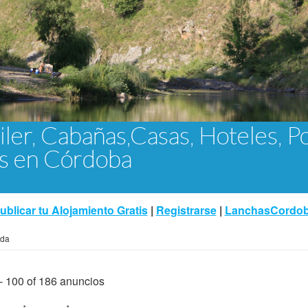
iler, Cabañas,Casas, Hoteles, P
as en Córdoba
ublicar tu Alojamiento Gratis
|
Registrarse
|
LanchasCordo
eda
 - 100 of 186 anuncios