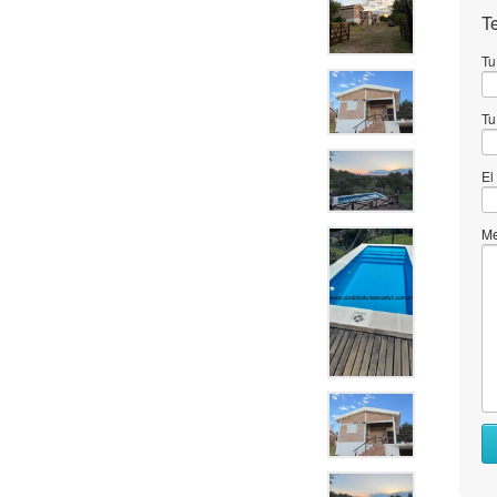
T
Tu
Tu
El
Me