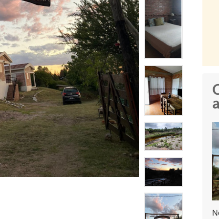
C
a
N