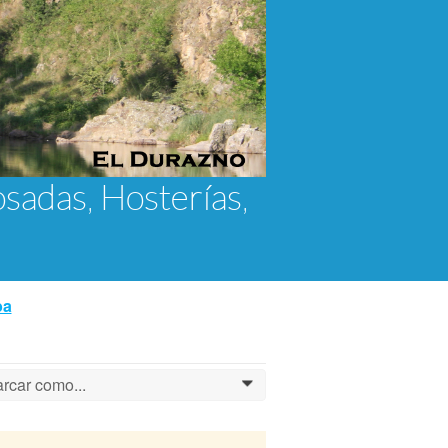
osadas, Hosterías,
ba
rcar como...
0