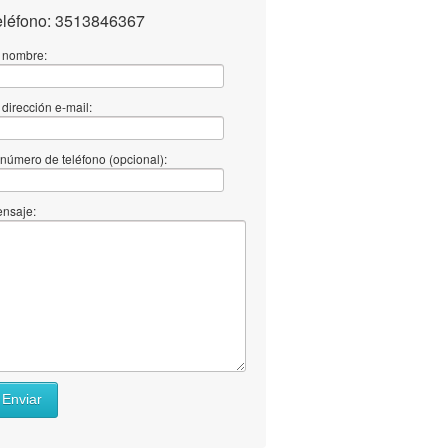
eléfono: 3513846367
 nombre:
 dirección e-mail:
 número de teléfono (opcional):
nsaje:
Enviar