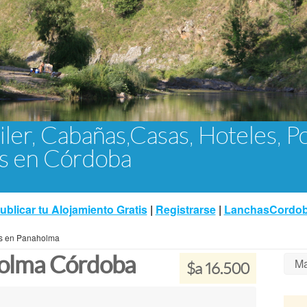
iler, Cabañas,Casas, Hoteles, P
as en Córdoba
ublicar tu Alojamiento Gratis
|
Registrarse
|
LanchasCordo
s en Panaholma
olma Córdoba
Ma
$a 16.500