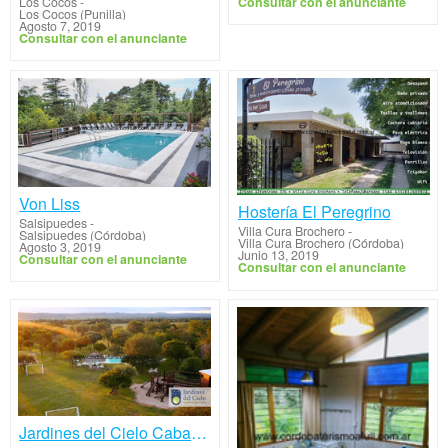
Consultar con el anunciante
Los Cocos
-
Los Cocos (Punilla)
Agosto 7, 2019
Consultar con el anunciante
Von Liss
Hostería El Peregrino
Salsipuedes
-
Villa Cura Brochero
-
Salsipuedes (Córdoba)
Villa Cura Brochero (Córdoba)
Agosto 3, 2019
Junio 13, 2019
Consultar con el anunciante
Consultar con el anunciante
Jardines del Cielo Cabañas & Apart Suites