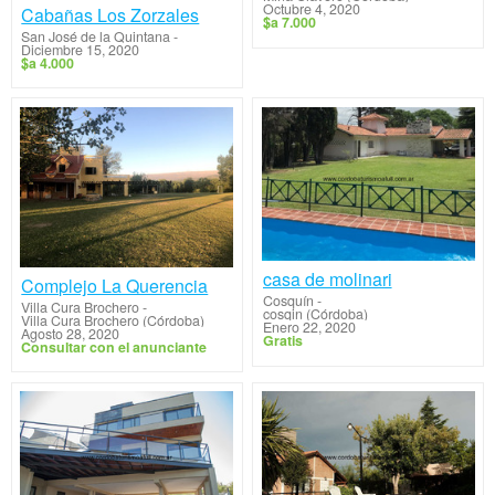
Octubre 4, 2020
Cabañas Los Zorzales
$a 7.000
San José de la Quintana
-
Diciembre 15, 2020
$a 4.000
casa de molinari
Complejo La Querencia
Cosquín
-
Villa Cura Brochero
-
cosqin (Córdoba)
Villa Cura Brochero (Córdoba)
Enero 22, 2020
Agosto 28, 2020
Gratis
Consultar con el anunciante