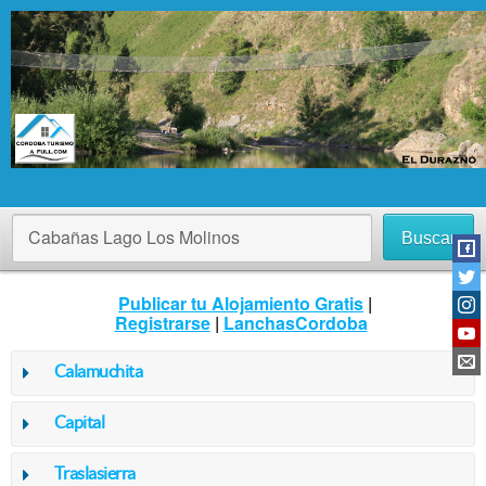
Cabañas Lago Los Molinos
Buscar
Publicar tu Alojamiento Gratis
|
Registrarse
|
LanchasCordoba
Calamuchita
Capital
Traslasierra