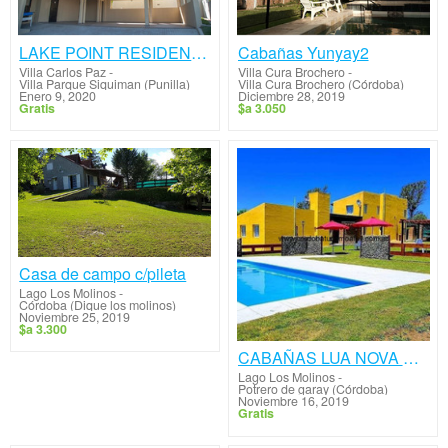
LAKE POINT RESIDENCIAS
Cabañas Yunyay2
Villa Carlos Paz
-
Villa Cura Brochero
-
Villa Parque Siquiman (Punilla)
Villa Cura Brochero (Córdoba)
Enero 9, 2020
Diciembre 28, 2019
Gratis
$a 3.050
Casa de campo c/pileta
Lago Los Molinos
-
Córdoba (Dique los molinos)
Noviembre 25, 2019
$a 3.300
CABAÑAS LUA NOVA POTRERO DE GARAY CÓRDOBA
Lago Los Molinos
-
Potrero de garay (Córdoba)
Noviembre 16, 2019
Gratis