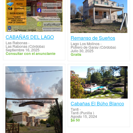
CABAÑAS DEL LAGO
Remanso de Sueños
Las Rabonas
-
Lago Los Molinos
-
Las Rabonas (Córdoba)
Potrero de Garay (Córdoba)
Septiembre 16, 2025
Julio 30, 2025
Consultar con el anunciante
Gratis
Cabañas El Búho Blanco
Tanti
-
Tanti (Punilla )
Agosto 15, 2024
$a 50