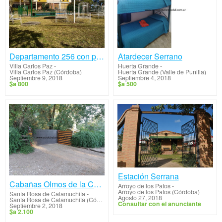
Departamento 256 con pileta cerca del lago
Atardecer Serrano
Villa Carlos Paz
-
Huerta Grande
-
Villa Carlos Paz (Córdoba)
Huerta Grande (Valle de Punilla)
Septiembre 9, 2018
Septiembre 4, 2018
$a 800
$a 500
Estación Serrana
Cabañas Olmos de la Colina
Arroyo de los Patos
-
Arroyo de los Patos (Córdoba)
Santa Rosa de Calamuchita
-
Agosto 27, 2018
Santa Rosa de Calamuchita (Córdoba)
Consultar con el anunciante
Septiembre 2, 2018
$a 2.100