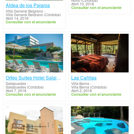
Nono (Córdoba)
Abril 10, 2018
Aldea de los Pajaros
Consultar con el anunciante
Villa General Belgrano
-
Villa General Belgrano (Córdoba)
Abril 14, 2018
Consultar con el anunciante
Orfeo Suites Hotel Salsipuedes
Las Cañitas
Salsipuedes
-
Villa Berna
-
Salsipuedes (Córdoba)
Villa Berna (Córdoba)
Abril 7, 2018
Abril 2, 2018
Consultar con el anunciante
Consultar con el anunciante