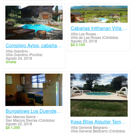
Cabañas Intihanan Villa de Las Rosas Traslasierra
Villa Las Rosas
-
Villa de Las Rosas (Córdoba)
Agosto 23, 2018
Complejo Aylos, cabañas con muy buena ubicación.
$a 3.100
Villa Giardino
-
Villa Giardino (Punilla)
Agosto 24, 2018
Gratis
Bungalows Los Duendes del Bosque
San Marcos Sierra
-
San Marcos Sierras (Córdoba)
Kasa Bliss Alquiler Temporario
Agosto 22, 2018
$a 1.200
Villa General Belgrano
-
Villa General Belgrano (Córdoba)