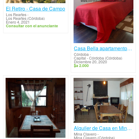
El Retiro - Casa de Campo
Los Reartes
-
Los Reartes (Córdoba)
Enero 4, 2021
Consultar con el anunciante
Casa Bella apartamentos de alquiler Temporario
Córdoba
-
Capital - Córdoba (Córdoba)
Diciembre 20, 2020
$a 2.000
Alquiler de Casa en Mina Clavero
Mina Clavero
-
Mina Clavero (Córdoba)