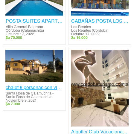
POSTA SUITES APART - Los Reartes
CABAÑAS POSTA LOS REARTES
Villa General Belgrano
-
Los Reartes
-
Córdoba (Calamuchita)
Los Reartes (Córdoba)
Octubre 17, 2022
Octubre 17, 2022
$a 70.000
$a 16.000
chalet 6 personas con vista a las sierras
Santa Rosa de Calamuchita
-
Santa Rosa de Calamuchita
Noviembre 9, 2021
$a 7.000
Alquiler Club Vacacional Villa Parque Síquiman