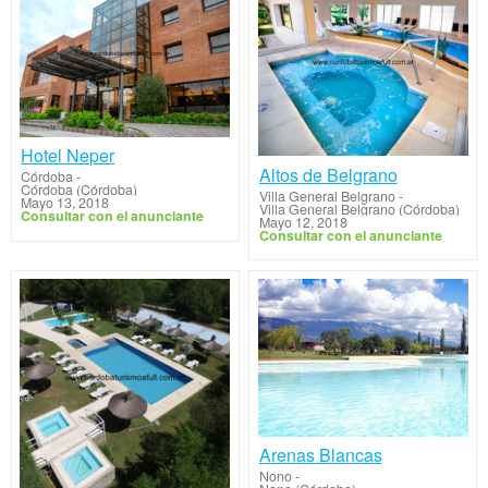
Hotel Neper
Altos de Belgrano
Córdoba
-
Córdoba (Córdoba)
Villa General Belgrano
-
Mayo 13, 2018
Villa General Belgrano (Córdoba)
Consultar con el anunciante
Mayo 12, 2018
Consultar con el anunciante
Arenas Blancas
Nono
-