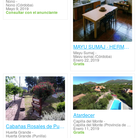
Nono
-
Nono (Córdoba)
Mayo 9, 2019
Consultar con el anunciante
MAYU SUMAJ - HERMOSA CABAÑA !
Mayu Sumaj
-
Mayu sumaj (Córdoba)
Enero 22, 2019
Gratis
Atardecer
Capilla del Monte
-
Capilla del Monte (Provincia de Cordoba)
Cabañas Rosales de Punilla - Huerta Grande-
Enero 11, 2019
Gratis
Huerta Grande
-
Huerta Grande (Punilla)