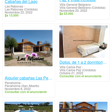
Cabañas del Lago
Villa General Belgrano
-
Las Rabonas
-
Villa General Belgrano (Córdoba)
Las Rabonas (Córdoba)
Noviembre 20, 2022
Noviembre 22, 2022
$a 33.000
$a 13.500
Dptos. de 1 a 2 dormitorios en Villa Carlos Paz
Villa Carlos Paz
-
Villa Carlos Paz (Córdoba)
Octubre 21, 2022
Consultar con el anunciante
Alquiler cabañas Las Petunias Panaholma
Panaholma
-
Panaholma (San Alberto)
Noviembre 8, 2022
Consultar con el anunciante