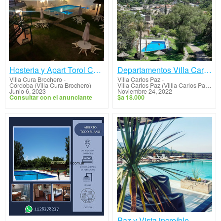
Hosteria y Apart Torol Calta
Departamentos Villa Carlos Paz - Villa del Lago
Villa Cura Brochero
-
Villa Carlos Paz
-
Córdoba (Villa Cura Brochero)
Villa Carlos Paz (Villla Carlos Paz - Cordoba)
Junio 6, 2023
Noviembre 24, 2022
Consultar con el anunciante
$a 18.000
Paz y Vista increíble