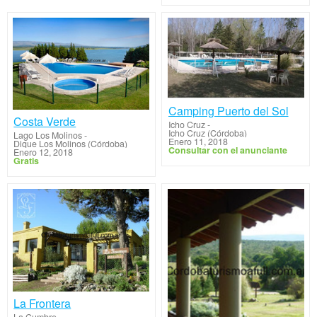
Camping Puerto del Sol
Costa Verde
Icho Cruz
-
Icho Cruz (Córdoba)
Lago Los Molinos
-
Enero 11, 2018
Dique Los Molinos (Córdoba)
Consultar con el anunciante
Enero 12, 2018
Gratis
La Frontera