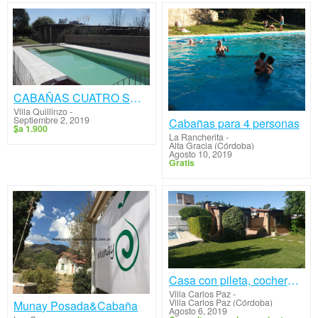
CABAÑAS CUATRO SOLES
Villa Quillinzo
-
Septiembre 2, 2019
Cabañas para 4 personas
$a 1.900
La Rancherita
-
Alta Gracia (Córdoba)
Agosto 10, 2019
Gratis
Casa con pileta, cochera y aire ac.
Villa Carlos Paz
-
Villa Carlos Paz (Córdoba)
Munay Posada&Cabaña
Agosto 6, 2019