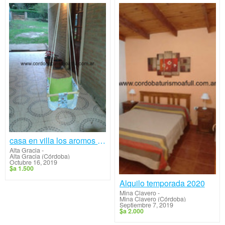
casa en villa los aromos sierras de cordoba
Alta Gracia
-
Alta Gracia (Córdoba)
Octubre 16, 2019
$a 1.500
Alquilo temporada 2020
Mina Clavero
-
Mina Clavero (Córdoba)
Septiembre 7, 2019
$a 2.000