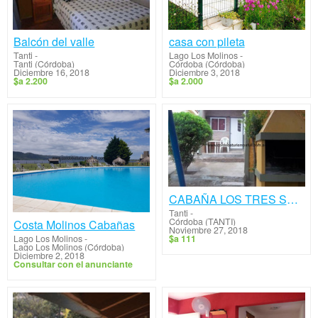
Balcón del valle
casa con pileta
Tanti
-
Lago Los Molinos
-
Tanti (Córdoba)
Córdoba (Córdoba)
Diciembre 16, 2018
Diciembre 3, 2018
$a 2.200
$a 2.000
CABAÑA LOS TRES SOLES
Tanti
-
Córdoba (TANTI)
Costa Molinos Cabañas
Noviembre 27, 2018
$a 111
Lago Los Molinos
-
Lago Los Molinos (Córdoba)
Diciembre 2, 2018
Consultar con el anunciante