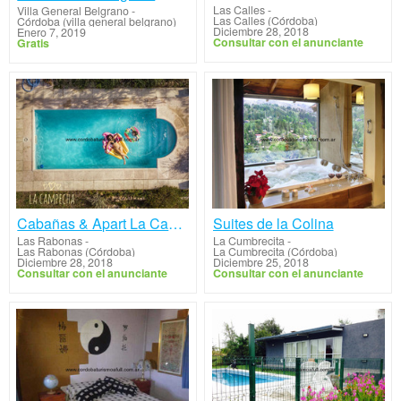
Las Calles
-
Villa General Belgrano
-
Las Calles (Córdoba)
Córdoba (villa general belgrano)
Diciembre 28, 2018
Enero 7, 2019
Consultar con el anunciante
Gratis
Cabañas & Apart La Campecha
Suites de la Colina
Las Rabonas
-
La Cumbrecita
-
Las Rabonas (Córdoba)
La Cumbrecita (Córdoba)
Diciembre 28, 2018
Diciembre 25, 2018
Consultar con el anunciante
Consultar con el anunciante