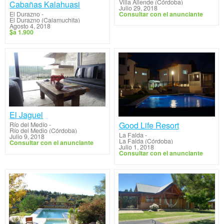
Villa Allende (Córdoba)
Cabañas Kalahuasi
Julio 29, 2018
Consultar con el anunciante
El Durazno
-
El Durazno (Calamuchita)
Agosto 4, 2018
$a 1.900
El Jaguel
Good Life Resort
Río del Medío
-
Río del Medio (Córdoba)
La Falda
-
Julio 9, 2018
La Falda (Córdoba)
Consultar con el anunciante
Julio 1, 2018
Consultar con el anunciante