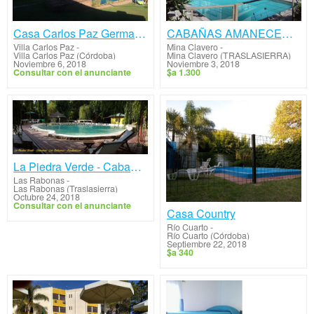
Casa Carlos Paz German-cito
CABAÑAS AMANECER Y CANELA
Villa Carlos Paz
-
Mina Clavero
-
Villa Carlos Paz (Córdoba)
Mina Clavero (TRASLASIERRA)
Noviembre 6, 2018
Noviembre 3, 2018
Consultar con el anunciante
$a 1.300
La Piedra Verde - Cabañas
Las Rabonas
-
Las Rabonas (Traslasierra)
Octubre 24, 2018
Consultar con el anunciante
Casa Country
Río Cuarto
-
Río Cuarto (Córdoba)
Septiembre 22, 2018
$a 340