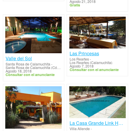
Agosto 21, 2018
Gratis
Las Princesas
Valle del Sol
Los Reartes
-
Los Reartes (Calamuchita)
Santa Rosa de Calamuchita
-
Agosto 7, 2018
Santa Rosa de Calamuchita (Córdoba)
Consultar con el anunciante
Agosto 18, 2018
Consultar con el anunciante
La Casa Grande Link House
Villa Allende
-