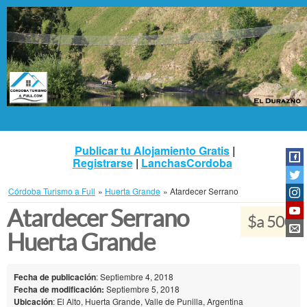
Publicar tu Alojamiento Gratis
|
Registrarse
|
LanchasCordoba
Córdoba Turismo a Full
»
Huerta Grande
»
Atardecer Serrano
Atardecer Serrano
$a 500
Huerta Grande
Fecha de publicación
: Septiembre 4, 2018
Fecha de modificación:
Septiembre 5, 2018
Ubicación
: El Alto, Huerta Grande, Valle de Punilla, Argentina