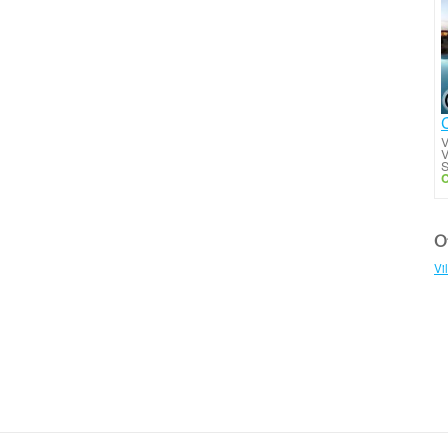
V
S
C
Ot
Vi