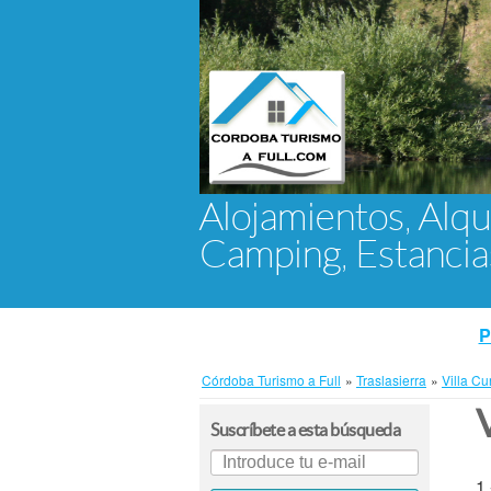
Alojamientos, Alqu
Camping, Estanci
P
Córdoba Turismo a Full
»
Traslasierra
»
Villa C
Suscríbete a esta búsqueda
1 