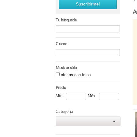
Suscribirme!
A
Tu búsqueda
Ciudad
Mostrar sólo
ofertas con fotos
Precio
Mín..
Máx..
Categoría
0