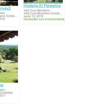
Hostería El Peregrino
unyay2
Villa Cura Brochero
-
hero
-
Villa Cura Brochero (Córdoba)
Villa Cura Brochero (Córdoba)
Junio 13, 2019
2019
Consultar con el anunciante
pa
hero
-
(Córdoba)
2017