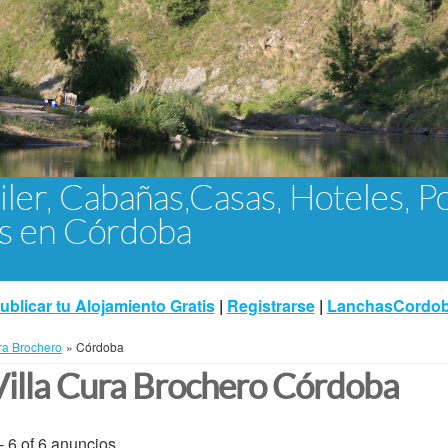
iler, Cabañas,Casas, Hoteles, P
as en Córdoba
ublicar tu Alojamiento Gratis
|
Registrarse
|
LanchasCordo
ura Brochero
»
Córdoba
Villa Cura Brochero Córdoba
- 6 of 6 anuncios