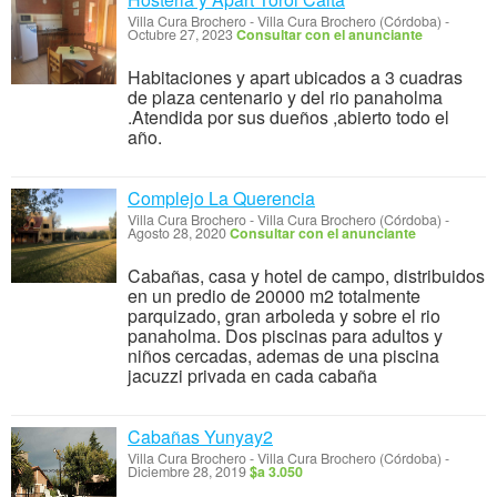
Villa Cura Brochero
-
Villa Cura Brochero (Córdoba)
-
Octubre 27, 2023
Consultar con el anunciante
Habitaciones y apart ubicados a 3 cuadras
de plaza centenario y del rio panaholma
.Atendida por sus dueños ,abierto todo el
año.
Complejo La Querencia
Villa Cura Brochero
-
Villa Cura Brochero (Córdoba)
-
Agosto 28, 2020
Consultar con el anunciante
Cabañas, casa y hotel de campo, distribuidos
en un predio de 20000 m2 totalmente
parquizado, gran arboleda y sobre el rio
panaholma. Dos piscinas para adultos y
niños cercadas, ademas de una piscina
jacuzzi privada en cada cabaña
Cabañas Yunyay2
Villa Cura Brochero
-
Villa Cura Brochero (Córdoba)
-
Diciembre 28, 2019
$a 3.050