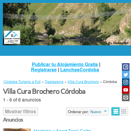
Publicar tu Alojamiento Gratis
|
Registrarse
|
LanchasCordoba
Córdoba Turismo a Full
»
Traslasierra
»
Villa Cura Brochero
»
Córdoba
Villa Cura Brochero Córdoba
1 - 6 of 6 anuncios
Mostrar filtros
Ordenar por:
Nuevo
Anuncios
Hosteria y Apart Torol Calta