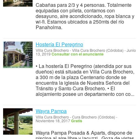
Cabañas para 2/3 y 4 personas. Totalmente
equipadas con pileta, contamos con
desayuno, aire acondicionado, ropa blanca y
wi-fi. Estamos ubicados a 250mts del río
Panaholma.
Hostería El Peregrino
Villa Cura Brochero
-
Villa Cura Brochero (Córdoba)
-
Junio
13, 2019
Consultar con el anunciante
• La hostería El Peregrino (atendida por sus
dueños) está situada en Villa Cura Brochero,
a 300 m de la plaza Centenario donde se
encuentra la iglesia de Nuestra Señora del
Tránsito y Santo Cura Brochero. • El
alojamiento posee un departamento con co...
Wayra Pampa
Villa Cura Brochero
-
Cura Brochero (Córdoba)
-
Noviembre 18, 2017
Gratis
Wayra Pampa Posada & Aparts, dispone de
piscina al aire libre y jacuzzi . Goza de vistas