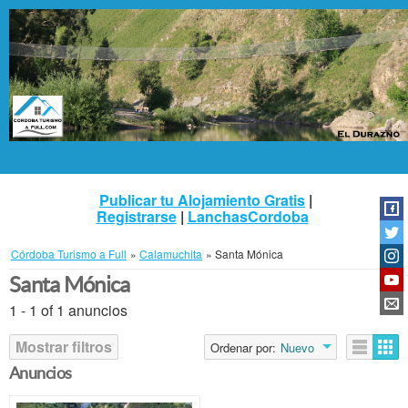
Publicar tu Alojamiento Gratis
|
Registrarse
|
LanchasCordoba
Córdoba Turismo a Full
»
Calamuchita
»
Santa Mónica
Santa Mónica
1 - 1 of 1 anuncios
Mostrar filtros
Ordenar por:
Nuevo
Anuncios