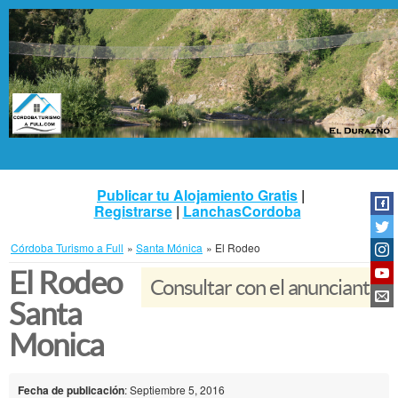
Publicar tu Alojamiento Gratis
|
Registrarse
|
LanchasCordoba
Córdoba Turismo a Full
»
Santa Mónica
»
El Rodeo
El Rodeo
Consultar con el anunciante
Santa
Monica
Fecha de publicación
: Septiembre 5, 2016