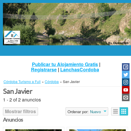
Publicar tu Alojamiento Gratis
|
Registrarse
|
LanchasCordoba
Córdoba Turismo a Full
»
Córdoba
»
San Javier
San Javier
1 - 2 of 2 anuncios
Mostrar filtros
Ordenar por:
Nuevo
Anuncios