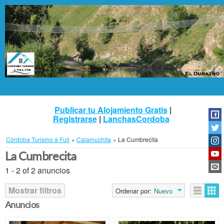
Publicar tu Alojamiento Gratis
|
Registrarse
|
LanchasCordoba
Córdoba Turismo a Full
»
Calamuchita
»
La Cumbrecita
La Cumbrecita
1 - 2 of 2 anuncios
Mostrar filtros
Ordenar por:
Nuevo
Anuncios