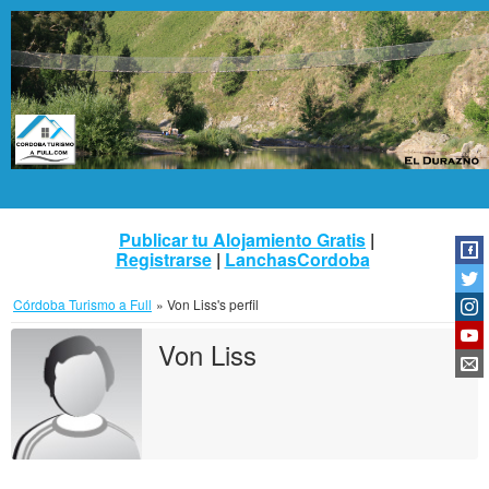
Publicar tu Alojamiento Gratis
|
Registrarse
|
LanchasCordoba
Córdoba Turismo a Full
»
Von Liss's perfil
Von Liss