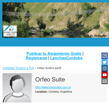
Publicar tu Alojamiento Gratis
|
Registrarse
|
LanchasCordoba
Córdoba Turismo a Full
»
Orfeo Suite's perfil
Orfeo Suite
http://www.orfeosuites.com.ar
Location:
Córdoba, Argentina