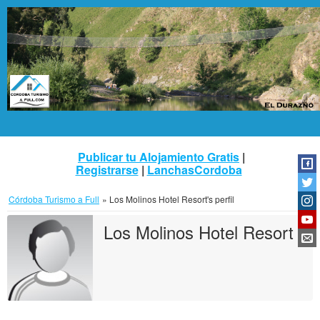
Publicar tu Alojamiento Gratis
|
Registrarse
|
LanchasCordoba
Córdoba Turismo a Full
»
Los Molinos Hotel Resort's perfil
Los Molinos Hotel Resort