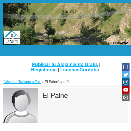
Publicar tu Alojamiento Gratis
|
Registrarse
|
LanchasCordoba
Córdoba Turismo a Full
»
El Paine's perfil
El Paine