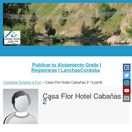
Publicar tu Alojamiento Gratis
|
Registrarse
|
LanchasCordoba
Córdoba Turismo a Full
»
Casa Flor Hotel Cabañas 2 *'s perfil
Casa Flor Hotel Cabañas
2 *