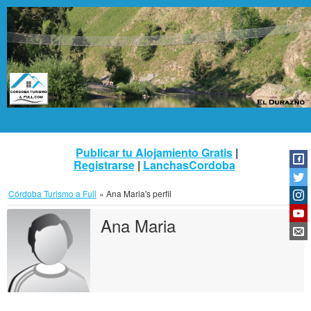
Publicar tu Alojamiento Gratis
|
Registrarse
|
LanchasCordoba
Córdoba Turismo a Full
»
Ana Maria's perfil
Ana Maria