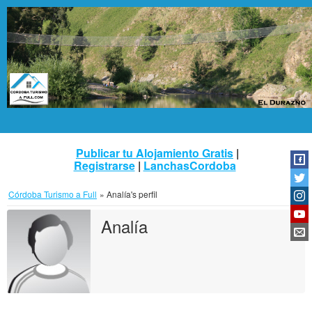
Publicar tu Alojamiento Gratis
|
Registrarse
|
LanchasCordoba
Córdoba Turismo a Full
»
Analía's perfil
Analía