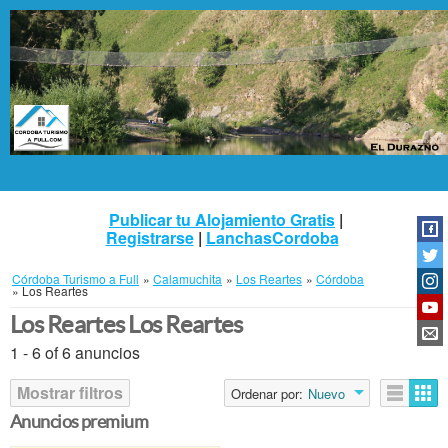
Publicar tu Alojamiento Gratis
|
Registrarse
|
LanchasCordoba
Córdoba Turismo a Full
»
Calamuchita
»
Los Reartes
»
Córdoba
»
Los Reartes
Los Reartes Los Reartes
1 - 6 of 6 anuncios
Mostrar filtros
Ordenar por:
Nuevo
Anuncios premium