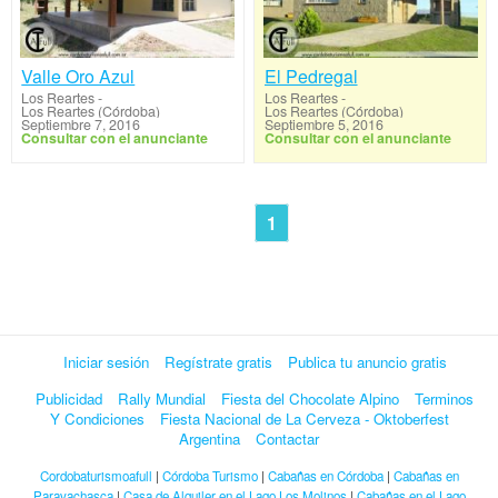
Valle Oro Azul
El Pedregal
Los Reartes
-
Los Reartes
-
Los Reartes (Córdoba)
Los Reartes (Córdoba)
Septiembre 7, 2016
Septiembre 5, 2016
Consultar con el anunciante
Consultar con el anunciante
1
Iniciar sesión
Regístrate gratis
Publica tu anuncio gratis
Publicidad
Rally Mundial
Fiesta del Chocolate Alpino
Terminos
Y Condiciones
Fiesta Nacional de La Cerveza - Oktoberfest
Argentina
Contactar
Cordobaturismoafull
|
Córdoba Turismo
|
Cabañas en Córdoba
|
Cabañas en
Paravachasca
|
Casa de Alquiler en el Lago Los Molinos
|
Cabañas en el Lago