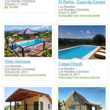
Los Reartes (Córdoba)
El Retiro - Casa de Campo
Octubre 17, 2022
Los Reartes
-
$a 16.000
Los Reartes (Córdoba)
Enero 4, 2021
Consultar con el anunciante
Vista Hermosa
Casas Orguth
Los Reartes
-
Los Reartes
-
Los Reartes (Córdoba)
Los Reartes (Córdoba)
Octubre 28, 2017
Febrero 9, 2017
Consultar con el anunciante
Consultar con el anunciante