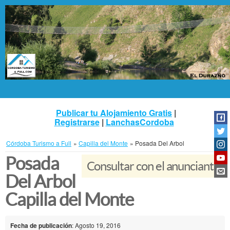
Publicar tu Alojamiento Gratis
|
Registrarse
|
LanchasCordoba
Córdoba Turismo a Full
»
Capilla del Monte
»
Posada Del Arbol
Posada
Consultar con el anunciante
Del Arbol
Capilla del Monte
Fecha de publicación
: Agosto 19, 2016