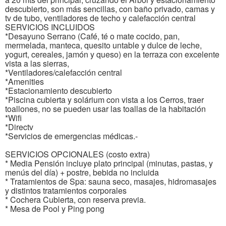
descubierto, son más sencillas, con baño privado, camas y
tv de tubo, ventiladores de techo y calefacción central
SERVICIOS INCLUIDOS
*Desayuno Serrano (Café, té o mate cocido, pan,
mermelada, manteca, quesito untable y dulce de leche,
yogurt, cereales, jamón y queso) en la terraza con excelente
vista a las sierras,
*Ventiladores/calefacción central
*Amenities
*Estacionamiento descubierto
*Piscina cubierta y solárium con vista a los Cerros, traer
toallones, no se pueden usar las toallas de la habitación
*Wifi
*Directv
*Servicios de emergencias médicas.-
SERVICIOS OPCIONALES (costo extra)
* Media Pensión incluye plato principal (minutas, pastas, y
menús del día) + postre, bebida no incluida
* Tratamientos de Spa: sauna seco, masajes, hidromasajes
y distintos tratamientos corporales
* Cochera Cubierta, con reserva previa.
* Mesa de Pool y Ping pong