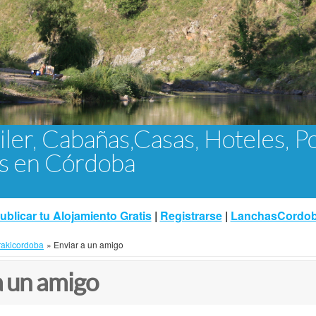
iler, Cabañas,Casas, Hoteles, P
as en Córdoba
ublicar tu Alojamiento Gratis
|
Registrarse
|
LanchasCordo
akicordoba
»
Enviar a un amigo
a un amigo