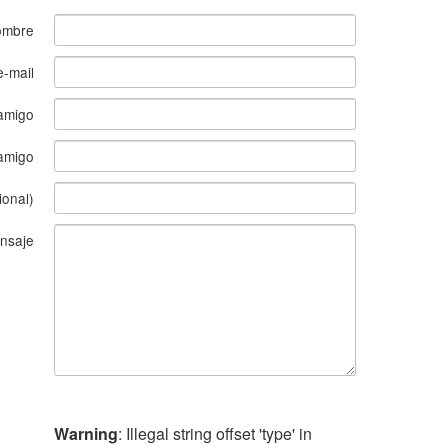
ombre
e-mail
amigo
 amigo
ional)
nsaje
Warning
: Illegal string offset 'type' in