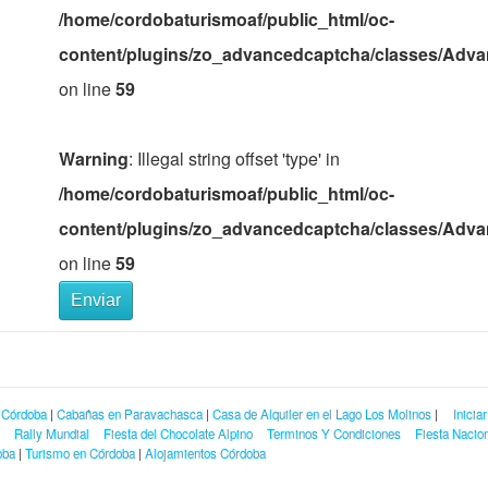
/home/cordobaturismoaf/public_html/oc-
content/plugins/zo_advancedcaptcha/classes/Adv
on line
59
Warning
: Illegal string offset 'type' in
/home/cordobaturismoaf/public_html/oc-
content/plugins/zo_advancedcaptcha/classes/Adv
on line
59
Enviar
 Córdoba
|
Cabañas en Paravachasca
|
Casa de Alquiler en el Lago Los Molinos
|
Inicia
Rally Mundial
Fiesta del Chocolate Alpino
Terminos Y Condiciones
Fiesta Nacion
oba
|
Turismo en Córdoba
|
Alojamientos Córdoba