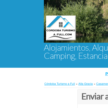
Alojamientos, Alqu
Camping, Estanci
P
Córdoba Turismo a Full
»
Alta Gracia
»
Casamer
Enviar 