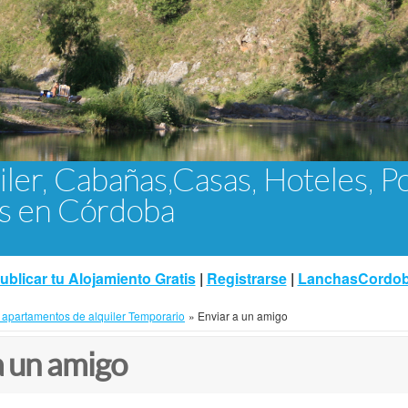
iler, Cabañas,Casas, Hoteles, P
as en Córdoba
ublicar tu Alojamiento Gratis
|
Registrarse
|
LanchasCordo
 apartamentos de alquiler Temporario
»
Enviar a un amigo
a un amigo