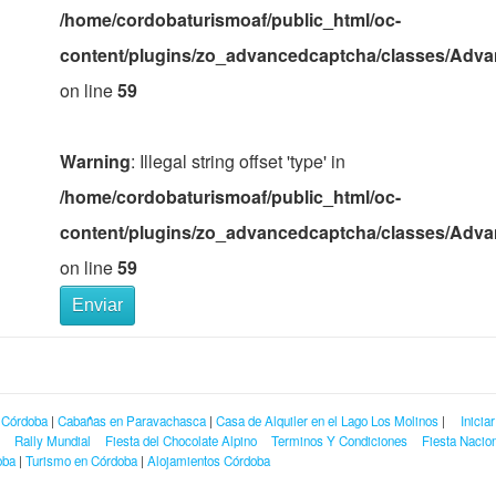
/home/cordobaturismoaf/public_html/oc-
content/plugins/zo_advancedcaptcha/classes/Adv
on line
59
Warning
: Illegal string offset 'type' in
/home/cordobaturismoaf/public_html/oc-
content/plugins/zo_advancedcaptcha/classes/Adv
on line
59
Enviar
 Córdoba
|
Cabañas en Paravachasca
|
Casa de Alquiler en el Lago Los Molinos
|
Inicia
Rally Mundial
Fiesta del Chocolate Alpino
Terminos Y Condiciones
Fiesta Nacion
oba
|
Turismo en Córdoba
|
Alojamientos Córdoba