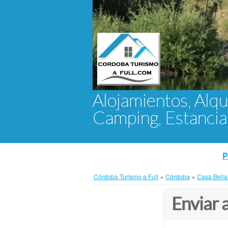
Alojamientos, Alqu
Camping, Estanci
P
Córdoba Turismo a Full
»
Córdoba
»
Casa Bella
Enviar 