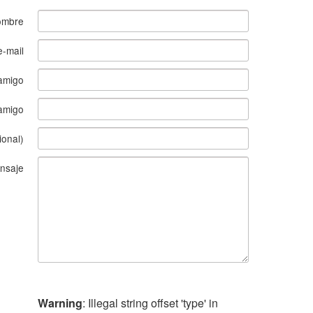
ombre
e-mail
amigo
 amigo
ional)
nsaje
Warning
: Illegal string offset 'type' in