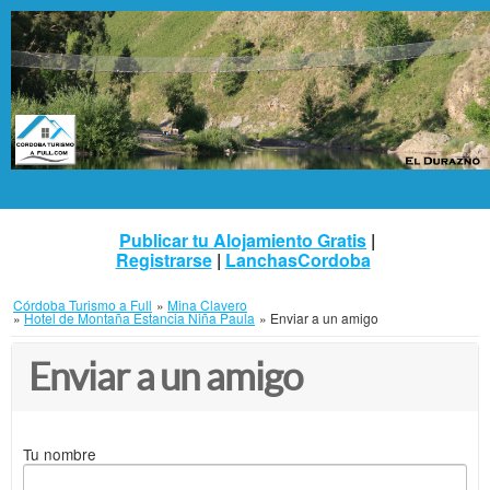
Publicar tu Alojamiento Gratis
|
Registrarse
|
LanchasCordoba
Córdoba Turismo a Full
»
Mina Clavero
»
Hotel de Montaña Estancia Niña Paula
»
Enviar a un amigo
Enviar a un amigo
Tu nombre