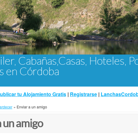
iler, Cabañas,Casas, Hoteles, P
as en Córdoba
ublicar tu Alojamiento Gratis
|
Registrarse
|
LanchasCordo
ardecer
»
Enviar a un amigo
a un amigo