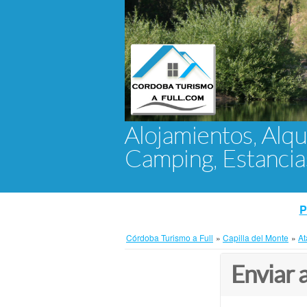
Alojamientos, Alqu
Camping, Estanci
P
Córdoba Turismo a Full
»
Capilla del Monte
»
At
Enviar 