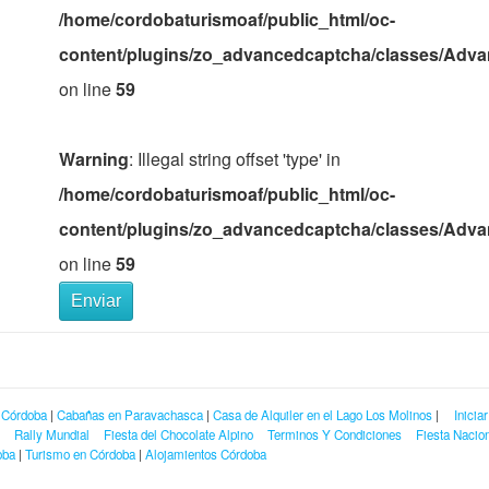
/home/cordobaturismoaf/public_html/oc-
content/plugins/zo_advancedcaptcha/classes/Adv
on line
59
Warning
: Illegal string offset 'type' in
/home/cordobaturismoaf/public_html/oc-
content/plugins/zo_advancedcaptcha/classes/Adv
on line
59
Enviar
 Córdoba
|
Cabañas en Paravachasca
|
Casa de Alquiler en el Lago Los Molinos
|
Inicia
Rally Mundial
Fiesta del Chocolate Alpino
Terminos Y Condiciones
Fiesta Nacion
oba
|
Turismo en Córdoba
|
Alojamientos Córdoba