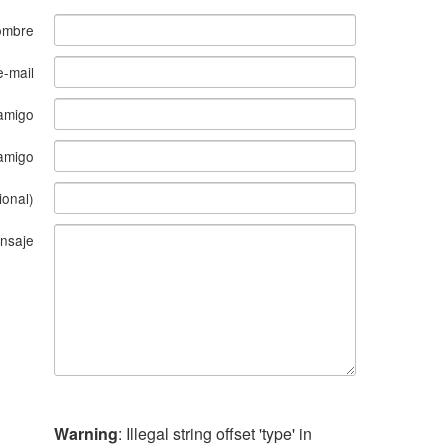
ombre
e-mail
amigo
 amigo
ional)
nsaje
Warning
: Illegal string offset 'type' in