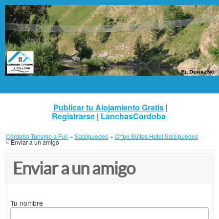
Publicar tu Alojamiento Gratis
|
Registrarse
|
LanchasCordoba
Córdoba Turismo a Full
»
Salsipuedes
»
Orfeo Suites Hotel Salsipuedes
»
Enviar a un amigo
Enviar a un amigo
Tu nombre