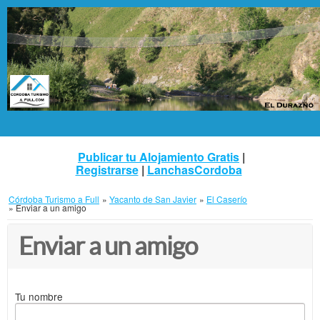
Publicar tu Alojamiento Gratis
|
Registrarse
|
LanchasCordoba
Córdoba Turismo a Full
»
Yacanto de San Javier
»
El Caserío
»
Enviar a un amigo
Enviar a un amigo
Tu nombre